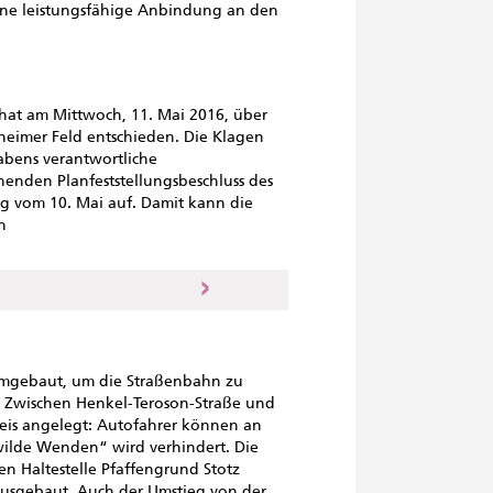
eine leistungsfähige Anbindung an den
at am Mittwoch, 11. Mai 2016, über
eimer Feld entschieden. Die Klagen
abens verantwortliche
enden Planfeststellungsbeschluss des
 vom 10. Mai auf. Damit kann die
n
 umgebaut, um die Straßenbahn zu
. Zwischen Henkel-Teroson-Straße und
leis angelegt: Autofahrer können an
„wilde Wenden“ wird verhindert. Die
n Haltestelle Pfaffengrund Stotz
ausgebaut. Auch der Umstieg von der