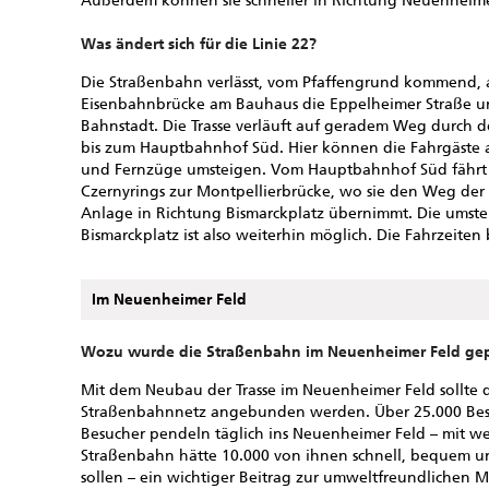
Außerdem können sie schneller in Richtung Neuenheime
Was ändert sich für die Linie 22?
Die Straßenbahn verlässt, vom Pfaffengrund kommend, 
Eisenbahnbrücke am Bauhaus die Eppelheimer Straße und
Bahnstadt. Die Trasse verläuft auf geradem Weg durch 
bis zum Hauptbahnhof Süd. Hier können die Fahrgäste a
und Fernzüge umsteigen. Vom Hauptbahnhof Süd fährt d
Czernyrings zur Montpellierbrücke, wo sie den Weg der 
Anlage in Richtung Bismarckplatz übernimmt. Die umste
Bismarckplatz ist also weiterhin möglich. Die Fahrzeiten
Im Neuenheimer Feld
Wozu wurde die Straßenbahn im Neuenheimer Feld gep
Mit dem Neubau der Trasse im Neuenheimer Feld sollte d
Straßenbahnnetz angebunden werden. Über 25.000 Besch
Besucher pendeln täglich ins Neuenheimer Feld – mit we
Straßenbahn hätte 10.000 von ihnen schnell, bequem u
sollen – ein wichtiger Beitrag zur umweltfreundlichen 