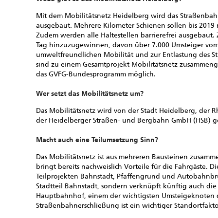
Mit dem Mobilitätsnetz Heidelberg wird das Straßenba
ausgebaut. Mehrere Kilometer Schienen sollen bis 2019 
Zudem werden alle Haltestellen barrierefrei ausgebaut. Z
Tag hinzuzugewinnen, davon über 7.000 Umsteiger vom A
umweltfreundlichen Mobilität und zur Entlastung des St
sind zu einem Gesamtprojekt Mobilitätsnetz zusammenge
das GVFG-Bundesprogramm möglich.
Wer setzt das Mobilitätsnetz um?
Das Mobilitätsnetz wird von der Stadt Heidelberg, der
der Heidelberger Straßen- und Bergbahn GmbH (HSB) ge
Macht auch eine Teilumsetzung Sinn?
Das Mobilitätsnetz ist aus mehreren Bausteinen zusammeng
bringt bereits nachweislich Vorteile für die Fahrgäste. D
Teilprojekten Bahnstadt, Pfaffengrund und Autobahnbrü
Stadtteil Bahnstadt, sondern verknüpft künftig auch di
Hauptbahnhof, einem der wichtigsten Umsteigeknoten d
Straßenbahnerschließung ist ein wichtiger Standortfakt