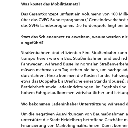
Was kostet das Mobilitätsnetz?
Das Gesamtkonzept umfasst ein Volumenn von 160 Millio
über das GVFG-Bundesprogramm ("Gemeindeverkehrsfina
das GVFG-Landesprogramm. Die Förderquote liegt bei bi
Statt das Schienennetz zu erweitern, warum werden nic
eingeführt?
Straßenbahnen sind effizienter: Eine Straßenbahn kann 
transportieren wie ein Bus. Straßenbahnen sind auch sch
Fahrwegen, während Busse im normalen Straßenverkehr
müssen mehrmals am Tag stehen bleiben, um nachgela
durchfahren. Hinzu kommen die Kosten für die Fahrzeug
etwa das Doppelte bis Dreifache eines Standardbusses)
Betriebshofs sowie Ladeeinrichtungen. Im Ergebnis sind
hohem Fahrgastaufkommen wirtschaftlicher und leistung
Wo bekommen Ladeninhaber Unterstützung während de
Um die negativen Auswirkungen von Baumaßnahmen ab
unterstützt die Stadt Heidelberg betroffene Geschäfte m
Finanzierung von Marketingmaßnahmen. Damit könne