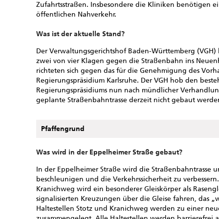
Zufahrtsstraßen. Insbesondere die Kliniken benötigen 
öffentlichen Nahverkehr.
Was ist der aktuelle Stand?
Der Verwaltungsgerichtshof Baden-Württemberg (VGH) h
zwei von vier Klagen gegen die Straßenbahn ins Neuenh
richteten sich gegen das für die Genehmigung des Vorh
Regierungspräsidium Karlsruhe. Der VGH hob den besteh
Regierungspräsidiums nun nach mündlicher Verhandlung
geplante Straßenbahntrasse derzeit nicht gebaut werde
Pfaffengrund
Was wird in der Eppelheimer Straße gebaut?
In der Eppelheimer Straße wird die Straßenbahntrasse
beschleunigen und die Verkehrssicherheit zu verbessern
Kranichweg wird ein besonderer Gleiskörper als Raseng
signalisierten Kreuzungen über die Gleise fahren, das 
Haltestellen Stotz und Kranichweg werden zu einer neue
zusammengelegt. Alle Haltestellen werden barrierefrei 