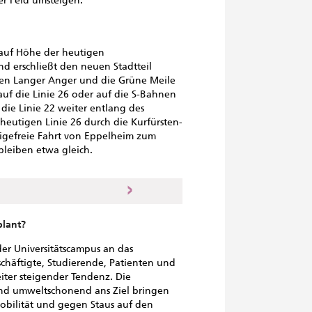
r Feld umsteigen.
auf Höhe der heutigen
 erschließt den neuen Stadtteil
den Langer Anger und die Grüne Meile
uf die Linie 26 oder auf die S-Bahnen
ie Linie 22 weiter entlang des
heutigen Linie 26 durch die Kurfürsten-
igefreie Fahrt von Eppelheim zum
 bleiben etwa gleich.
lant?
er Universitätscampus an das
äftigte, Studierende, Patienten und
iter steigender Tendenz. Die
nd umweltschonend ans Ziel bringen
Mobilität und gegen Staus auf den