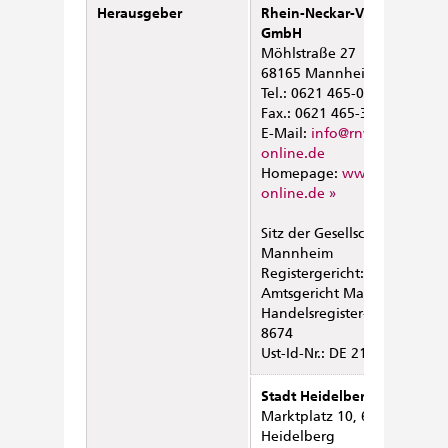
Herausgeber
Rhein-Neckar-Verkehr
GmbH
Möhlstraße 27
68165 Mannheim
Tel.: 0621 465-0
Fax.: 0621 465-3262
E-Mail:
info@rnv-
online.de
Homepage:
www.rnv-
online.de
Sitz der Gesellschaft:
Mannheim
Registergericht:
Amtsgericht Mannheim
Handelsregister-Nr.: HRB
8674
Ust-Id-Nr.: DE 213122348
Stadt Heidelberg
Marktplatz 10, 69117
Heidelberg