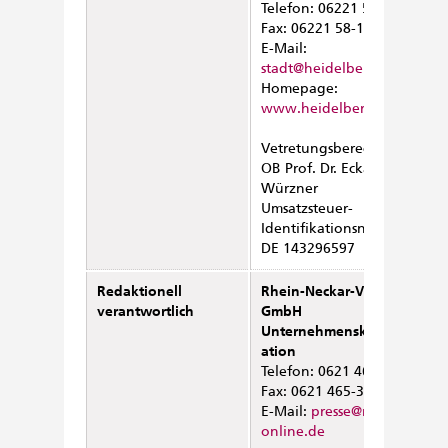
Telefon: 06221 58-10580
Fax: 06221 58-10900
E-Mail:
stadt@heidelberg.de
Homepage:
www.heidelberg.de
Vetretungsberechtigter:
OB Prof. Dr. Eckart
Würzner
Umsatzsteuer-
Identifikationsnummer:
DE 143296597
Redaktionell
Rhein-Neckar-Verkehr
verantwortlich
GmbH
Unternehmenskommunik
ation
Telefon: 0621 465-1493
Fax: 0621 465-3490
E-Mail:
presse@rnv-
online.de