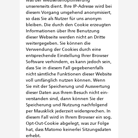
was der Webseitenoptimierung
unsererseits dient. Ihre IP-Adresse wird bei
diesem Vorgang umge­hend anony­mi­siert,
so dass Sie als Nutzer für uns anonym
bleiben. Die durch den Cookie erzeugten
Informationen über Ihre Benutzung
dieser Webseite werden nicht an Dritte
weitergegeben. Sie können die
Verwendung der Cookies durch eine
entsprechende Einstellung Ihrer Browser
Software verhindern, es kann jedoch sein,
dass Sie in diesem Fall gegebenenfalls
nicht sämtliche Funktionen dieser Website
voll umfänglich nutzen können. Wenn
Sie mit der Spei­che­rung und Aus­wer­tung
die­ser Daten aus Ihrem Besuch nicht ein­
ver­stan­den sind, dann kön­nen Sie der
Spei­che­rung und Nut­zung nachfolgend
per Maus­klick jederzeit wider­spre­chen. In
diesem Fall wird in Ihrem Browser ein sog.
Opt-Out-Cookie abgelegt, was zur Folge
hat, dass Matomo kei­ner­lei Sit­zungs­da­ten
erhebt.